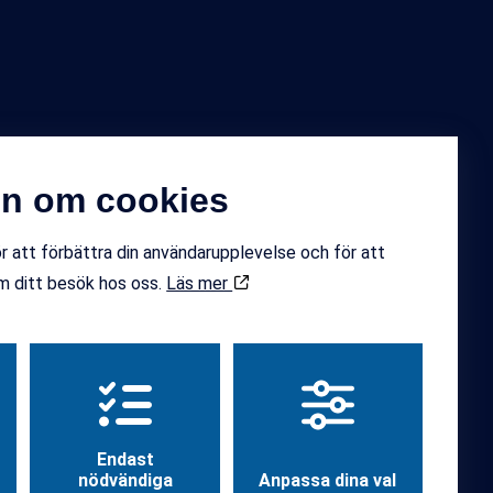
ok
Instagram
on om cookies
r att förbättra din användarupplevelse och för att
om ditt besök hos oss.
Läs mer
Design och kod av
Hamrén
Endast
nödvändiga
Anpassa dina val