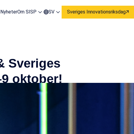
t
Nyheter
Om SISP
SV
Sveriges Innovationsriksdag
 & Sveriges
–9 oktober!