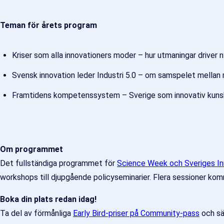
Teman för årets program
Kriser som alla innovationers moder – hur utmaningar driver n
Svensk innovation leder Industri 5.0 – om samspelet mellan 
Framtidens kompetenssystem – Sverige som innovativ kun
Om programmet
Det fullständiga programmet för
Science Week och Sveriges In
workshops till djupgående policyseminarier. Flera sessioner ko
Boka din plats redan idag!
Ta del av förmånliga
Early Bird-priser på Community-pass
och säk