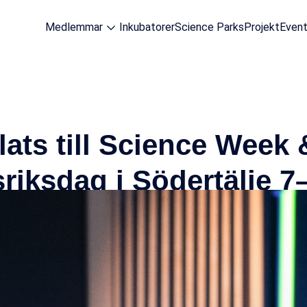
Medlemmar
Inkubatorer
Science Parks
Projekt
Even
lats till Science Week
riksdag i Södertälje 7