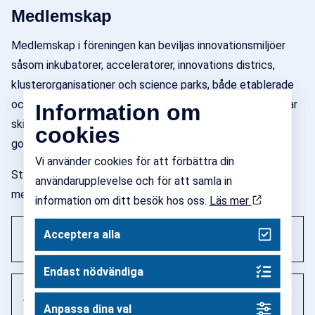
Medlemskap
Medlemskap i föreningen kan beviljas innovationsmiljöer
såsom inkubatorer, acceleratorer, innovations districs,
klusterorganisationer och science parks, både etablerade
och de som är under utveckling. Medlemskapsansökningar
Information om
skickas till styrelsen som har föreningens mandat att
cookies
godkänna eller avslå ansökan.
Vi använder cookies för att förbättra din
Styrelsen äger vid behov rätten till att revidera
användarupplevelse och för att samla in
medlemskap.
information om ditt besök hos oss.
Läs mer
Acceptera alla
Full medlem
Endast nödvändiga
Associerad medlem
Anpassa dina val