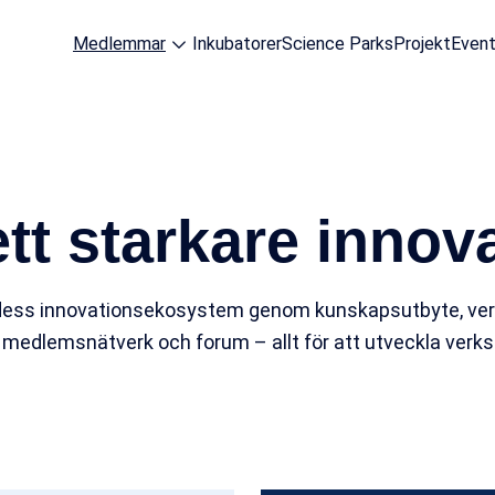
Medlemmar
Inkubatorer
Science Parks
Projekt
Even
ett starkare inno
h dess innovationsekosystem genom kunskapsutbyte, ve
medlemsnätverk och forum – allt för att utveckla verks