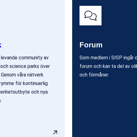
k
Forum
t levande community av
Som medlem i SISP ingår du
 och science parks över
forum och kan ta del av oli
. Genom våra nätverk
och förmåner.
trymme för kontinuerlig
arenhetsutbyte och nya
.