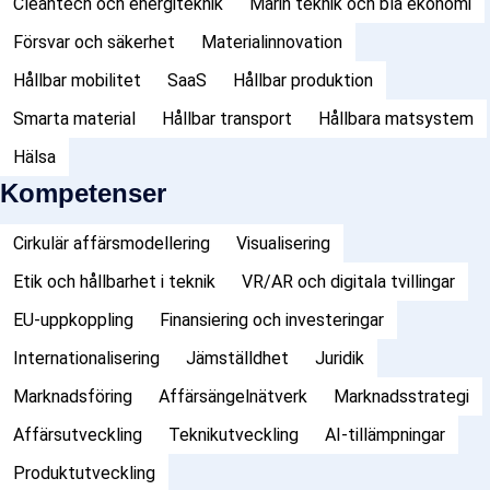
Cleantech och energiteknik
Marin teknik och blå ekonomi
Försvar och säkerhet
Materialinnovation
Hållbar mobilitet
SaaS
Hållbar produktion
Smarta material
Hållbar transport
Hållbara matsystem
Hälsa
Kompetenser
Cirkulär affärsmodellering
Visualisering
Etik och hållbarhet i teknik
VR/AR och digitala tvillingar
EU-uppkoppling
Finansiering och investeringar
Internationalisering
Jämställdhet
Juridik
Marknadsföring
Affärsängelnätverk
Marknadsstrategi
Affärsutveckling
Teknikutveckling
AI-tillämpningar
Produktutveckling