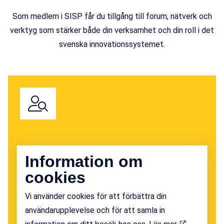
Som medlem i SISP får du tillgång till forum, nätverk och
verktyg som stärker både din verksamhet och din roll i det
svenska innovationssystemet.
Peer Review
Information om
Genom en utvecklad peer review-metod får du
cookies
möjlighet att utvärdera och utveckla din verksamhet
Vi använder cookies för att förbättra din
tillsammans med kollegor från andra inkubatorer och
användarupplevelse och för att samla in
science parks i Sverige.
information om ditt besök hos oss.
Läs mer