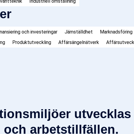
kvantteknik
Industriell omställning
er
inansiering och investeringar
Jämställdhet
Marknadsföring
ing
Produktutveckling
Affärsängelnätverk
Affärsutveck
tionsmiljöer utveckl
och arbetstillfällen.