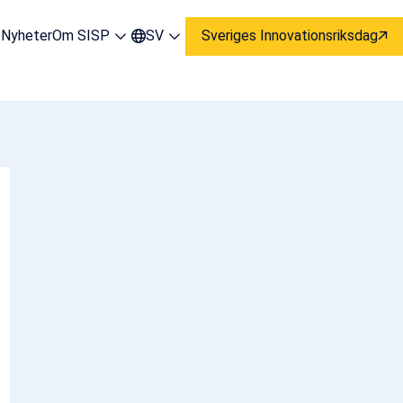
t
Nyheter
Om SISP
SV
Sveriges Innovationsriksdag