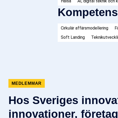
Hälsa
AI, digital teknik och 
Kompetens
Cirkulär affärsmodellering
F
Soft Landing
Teknikutveckl
MEDLEMMAR
Hos Sveriges innova
innovationer, företag 