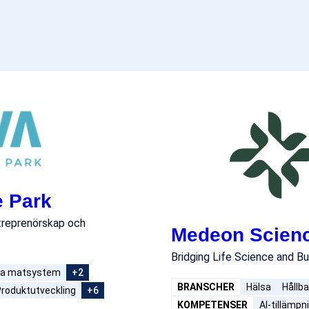
e Park
ntreprenörskap och
Medeon Scienc
Bridging Life Science and B
ra matsystem
+2
BRANSCHER
Hälsa
Hållb
roduktutveckling
+6
KOMPETENSER
AI-tillämpn