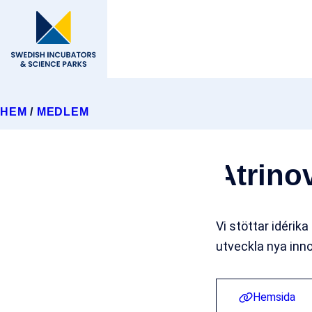
HEM
/
MEDLEM
Atrino
Vi stöttar idérika
utveckla nya inno
Hemsida