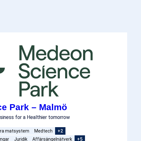
e Park – Malmö
usiness for a Healthier tomorrow
ara matsystem
Medtech
+2
ingar
Juridik
Affärsängelnätverk
+5