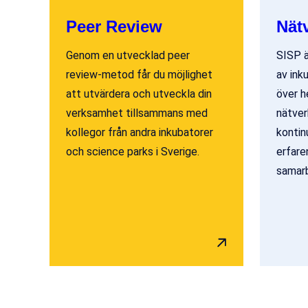
Peer Review
Nät
Genom en utvecklad peer
SISP ä
review-metod får du möjlighet
av ink
att utvärdera och utveckla din
över h
verksamhet tillsammans med
nätver
kollegor från andra inkubatorer
kontinu
och science parks i Sverige.
erfare
samar