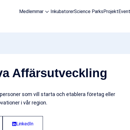
Medlemmar
Inkubatorer
Science Parks
Projekt
Even
va Affärsutveckling
 personer som vill starta och etablera företag eller
vationer i vår region.
LinkedIn