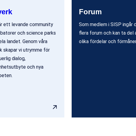
verk
Forum
r ett levande community
Som medlem i SISP ingår d
ubatorer och science parks
flera forum och kan ta del 
ela landet. Genom våra
olika fördelar och förmåner
k skapar vi utrymme för
erlig dialog,
nhetsutbyte och nya
beten.