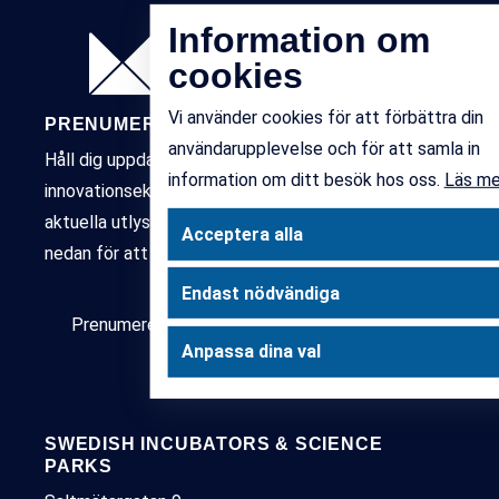
Information om
cookies
Vi använder cookies för att förbättra din
PRENUMERERA PÅ VÅRT NYHETSBREV
användarupplevelse och för att samla in
Håll dig uppdaterad kring det senaste inom Sveriges
information om ditt besök hos oss.
Läs m
innovationsekosystem – samverkansprojekt,
aktuella utlysningar, policy och påverkan. Klicka in
Acceptera alla
nedan för att komma igång.
Endast nödvändiga
Prenumerera på nyhetsbrevet
Anpassa dina val
SWEDISH INCUBATORS & SCIENCE
PARKS