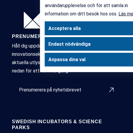
användarupplevelse och för att samla in
information om ditt besök hos oss.
Läs m
Acceptera alla
PRENUMERERA PÅ VÅRT NYHETSBREV
Endast nödvändiga
Håll dig uppdaterad kring det senaste inom Sveriges
innovationsekosystem – samverkansprojekt,
Anpassa dina val
aktuella utlysningar, policy och påverkan. Klicka in
nedan för att komma igång.
Prenumerera på nyhetsbrevet
SWEDISH INCUBATORS & SCIENCE
PARKS