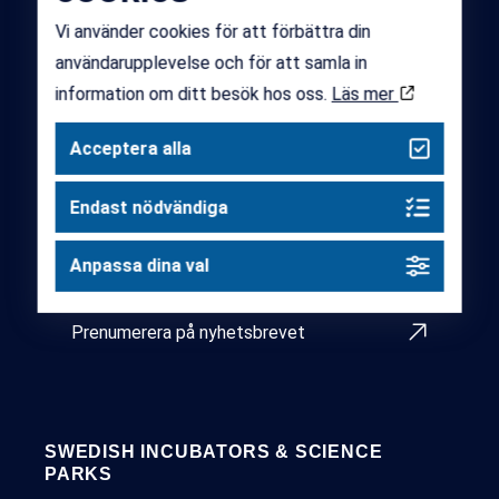
Vi använder cookies för att förbättra din
användarupplevelse och för att samla in
information om ditt besök hos oss.
Läs mer
PRENUMERERA PÅ VÅRT NYHETSBREV
Acceptera alla
Håll dig uppdaterad kring det senaste inom Sveriges
innovationsekosystem – samverkansprojekt,
Endast nödvändiga
aktuella utlysningar, policy och påverkan. Klicka in
nedan för att komma igång.
Anpassa dina val
Prenumerera på nyhetsbrevet
SWEDISH INCUBATORS & SCIENCE
PARKS