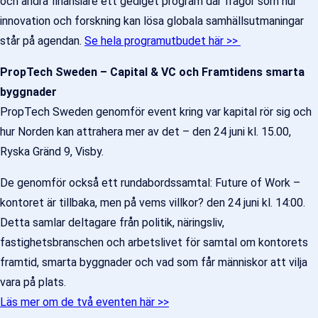
och andra finansiäre ett gediget program där frågor som hur
innovation och forskning kan lösa globala samhällsutmaningar
står på agendan.
Se hela programutbudet här >>
PropTech Sweden – Capital & VC och Framtidens smarta
byggnader
PropTech Sweden genomför event kring var kapital rör sig och
hur Norden kan attrahera mer av det – den 24 juni kl. 15.00,
Ryska Gränd 9, Visby.
De genomför också ett rundabordssamtal: Future of Work –
kontoret är tillbaka, men på vems villkor? den 24 juni kl. 14:00.
Detta samlar deltagare från politik, näringsliv,
fastighetsbranschen och arbetslivet för samtal om kontorets
framtid, smarta byggnader och vad som får människor att vilja
vara på plats.
Läs mer om de två eventen här >>