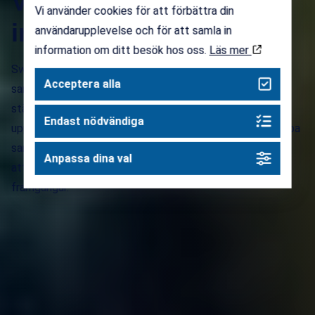
Vi stärker Sveriges
Vi använder cookies för att förbättra din
innovationsekosystem
användarupplevelse och för att samla in
information om ditt besök hos oss.
Läs mer
Swedish Incubators & Science Parks (SISP) är den
Acceptera alla
samlande rösten för Sveriges innovationsekosystem. Vi
stärker landets innovationsmiljöer genom utveckling,
Endast nödvändiga
uppkoppling och påverkan. Genom att samla aktörer, skapa
samarbeten och bidra till policyutveckling, arbetar vi för
Anpassa dina val
att fler idéer ska kunna växa till hållbara globala
framgångar.